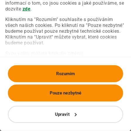
Chyba nastala na naší straně a už ji opravujeme.
informací o tom, co jsou cookies a jaké používáme, se
Zkuste prosím znovu načíst požadovanou stránku.
dozvíte
zde
.
Kliknutím na "Rozumím" souhlasíte s používáním
všech našich cookies. Po kliknutí na "Pouze nezbytné"
Obnovit stránku
Úvodní strana
budeme používat pouze nezbytné technické cookies.
Kliknutím na "Upravit" můžete vybrat, které cookies
budeme používat.
Svou volbu můžete kdykoliv změnit.
Rozumím
Pouze nezbytné
Upravit