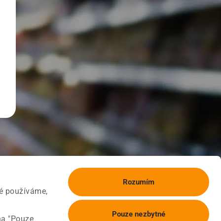
Rozumím
ké používáme,
Pouze nezbytné
na "Pouze