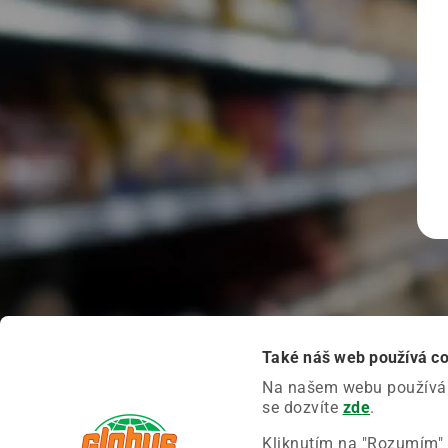
Také náš web používá c
Na našem webu používáme
se dozvíte
zde
.
Kliknutím na "Rozumím" 