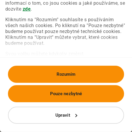
Chyba nastala na naší straně a už ji opravujeme.
informací o tom, co jsou cookies a jaké používáme, se
Zkuste prosím znovu načíst požadovanou stránku.
dozvíte
zde
.
Kliknutím na "Rozumím" souhlasíte s používáním
všech našich cookies. Po kliknutí na "Pouze nezbytné"
Obnovit stránku
Úvodní strana
budeme používat pouze nezbytné technické cookies.
Kliknutím na "Upravit" můžete vybrat, které cookies
budeme používat.
Svou volbu můžete kdykoliv změnit.
Rozumím
Pouze nezbytné
Upravit