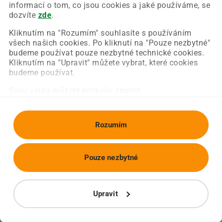
Chyba nastala na naší straně a už ji opravujeme.
informací o tom, co jsou cookies a jaké používáme, se
Zkuste prosím znovu načíst požadovanou stránku.
dozvíte
zde
.
Kliknutím na "Rozumím" souhlasíte s používáním
všech našich cookies. Po kliknutí na "Pouze nezbytné"
Obnovit stránku
Úvodní strana
budeme používat pouze nezbytné technické cookies.
Kliknutím na "Upravit" můžete vybrat, které cookies
budeme používat.
Svou volbu můžete kdykoliv změnit.
Rozumím
Pouze nezbytné
Upravit