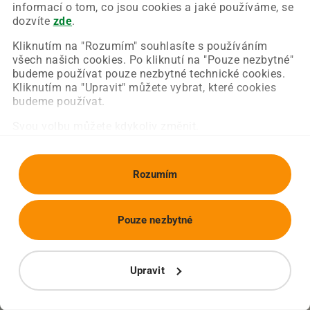
Chyba nastala na naší straně a už ji opravujeme.
informací o tom, co jsou cookies a jaké používáme, se
Zkuste prosím znovu načíst požadovanou stránku.
dozvíte
zde
.
Kliknutím na "Rozumím" souhlasíte s používáním
všech našich cookies. Po kliknutí na "Pouze nezbytné"
Obnovit stránku
Úvodní strana
budeme používat pouze nezbytné technické cookies.
Kliknutím na "Upravit" můžete vybrat, které cookies
budeme používat.
Svou volbu můžete kdykoliv změnit.
Rozumím
Pouze nezbytné
Upravit