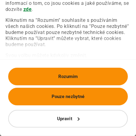
Chyba nastala na naší straně a už ji opravujeme.
informací o tom, co jsou cookies a jaké používáme, se
Zkuste prosím znovu načíst požadovanou stránku.
dozvíte
zde
.
Kliknutím na "Rozumím" souhlasíte s používáním
všech našich cookies. Po kliknutí na "Pouze nezbytné"
Obnovit stránku
Úvodní strana
budeme používat pouze nezbytné technické cookies.
Kliknutím na "Upravit" můžete vybrat, které cookies
budeme používat.
Svou volbu můžete kdykoliv změnit.
Rozumím
Pouze nezbytné
Upravit