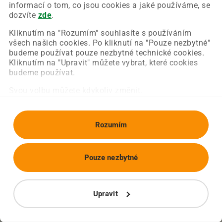
Chyba nastala na naší straně a už ji opravujeme.
informací o tom, co jsou cookies a jaké používáme, se
Zkuste prosím znovu načíst požadovanou stránku.
dozvíte
zde
.
Kliknutím na "Rozumím" souhlasíte s používáním
všech našich cookies. Po kliknutí na "Pouze nezbytné"
Obnovit stránku
Úvodní strana
budeme používat pouze nezbytné technické cookies.
Kliknutím na "Upravit" můžete vybrat, které cookies
budeme používat.
Svou volbu můžete kdykoliv změnit.
Rozumím
Pouze nezbytné
Upravit