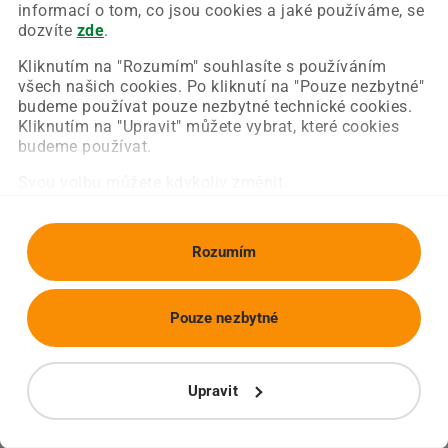
Chyba nastala na naší straně a už ji opravujeme.
informací o tom, co jsou cookies a jaké používáme, se
Zkuste prosím znovu načíst požadovanou stránku.
dozvíte
zde
.
Kliknutím na "Rozumím" souhlasíte s používáním
všech našich cookies. Po kliknutí na "Pouze nezbytné"
Obnovit stránku
Úvodní strana
budeme používat pouze nezbytné technické cookies.
Kliknutím na "Upravit" můžete vybrat, které cookies
budeme používat.
Svou volbu můžete kdykoliv změnit.
Rozumím
Pouze nezbytné
Upravit