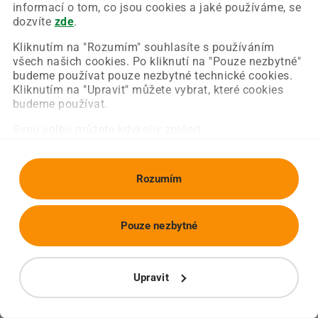
Chyba nastala na naší straně a už ji opravujeme.
informací o tom, co jsou cookies a jaké používáme, se
Zkuste prosím znovu načíst požadovanou stránku.
dozvíte
zde
.
Kliknutím na "Rozumím" souhlasíte s používáním
všech našich cookies. Po kliknutí na "Pouze nezbytné"
Obnovit stránku
Úvodní strana
budeme používat pouze nezbytné technické cookies.
Kliknutím na "Upravit" můžete vybrat, které cookies
budeme používat.
Svou volbu můžete kdykoliv změnit.
Rozumím
Pouze nezbytné
Upravit