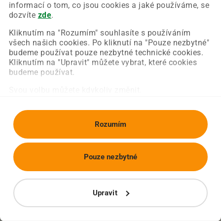
Chyba nastala na naší straně a už ji opravujeme.
informací o tom, co jsou cookies a jaké používáme, se
Zkuste prosím znovu načíst požadovanou stránku.
dozvíte
zde
.
Kliknutím na "Rozumím" souhlasíte s používáním
všech našich cookies. Po kliknutí na "Pouze nezbytné"
Obnovit stránku
Úvodní strana
budeme používat pouze nezbytné technické cookies.
Kliknutím na "Upravit" můžete vybrat, které cookies
budeme používat.
Svou volbu můžete kdykoliv změnit.
Rozumím
Pouze nezbytné
Upravit