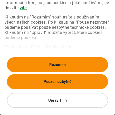
Chyba nastala na naší straně a už ji opravujeme.
informací o tom, co jsou cookies a jaké používáme, se
Zkuste prosím znovu načíst požadovanou stránku.
dozvíte
zde
.
Kliknutím na "Rozumím" souhlasíte s používáním
všech našich cookies. Po kliknutí na "Pouze nezbytné"
Obnovit stránku
Úvodní strana
budeme používat pouze nezbytné technické cookies.
Kliknutím na "Upravit" můžete vybrat, které cookies
budeme používat.
Svou volbu můžete kdykoliv změnit.
Rozumím
Pouze nezbytné
Upravit