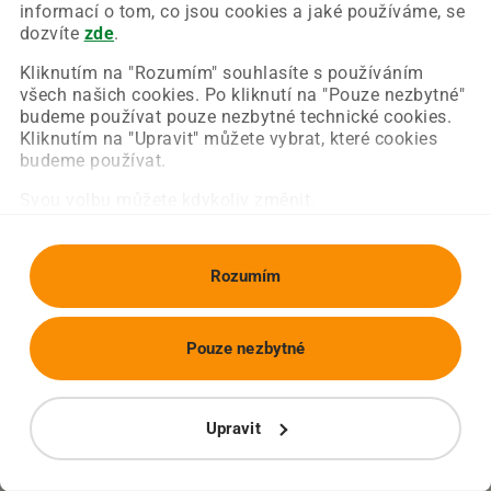
Chyba nastala na naší straně a už ji opravujeme.
informací o tom, co jsou cookies a jaké používáme, se
Zkuste prosím znovu načíst požadovanou stránku.
dozvíte
zde
.
Kliknutím na "Rozumím" souhlasíte s používáním
všech našich cookies. Po kliknutí na "Pouze nezbytné"
Obnovit stránku
Úvodní strana
budeme používat pouze nezbytné technické cookies.
Kliknutím na "Upravit" můžete vybrat, které cookies
budeme používat.
Svou volbu můžete kdykoliv změnit.
Rozumím
Pouze nezbytné
Upravit