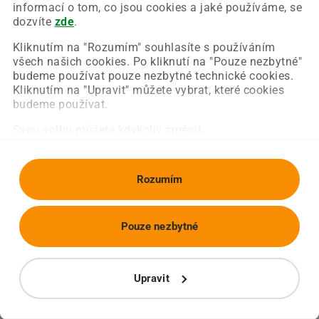
Chyba nastala na naší straně a už ji opravujeme.
informací o tom, co jsou cookies a jaké používáme, se
Zkuste prosím znovu načíst požadovanou stránku.
dozvíte
zde
.
Kliknutím na "Rozumím" souhlasíte s používáním
všech našich cookies. Po kliknutí na "Pouze nezbytné"
Obnovit stránku
Úvodní strana
budeme používat pouze nezbytné technické cookies.
Kliknutím na "Upravit" můžete vybrat, které cookies
budeme používat.
Svou volbu můžete kdykoliv změnit.
Rozumím
Pouze nezbytné
Upravit