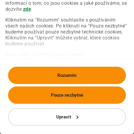
Chyba nastala na naší straně a už ji opravujeme.
informací o tom, co jsou cookies a jaké používáme, se
Zkuste prosím znovu načíst požadovanou stránku.
dozvíte
zde
.
Kliknutím na "Rozumím" souhlasíte s používáním
všech našich cookies. Po kliknutí na "Pouze nezbytné"
Obnovit stránku
Úvodní strana
budeme používat pouze nezbytné technické cookies.
Kliknutím na "Upravit" můžete vybrat, které cookies
budeme používat.
Svou volbu můžete kdykoliv změnit.
Rozumím
Pouze nezbytné
Upravit