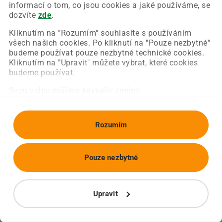
Chyba nastala na naší straně a už ji opravujeme.
informací o tom, co jsou cookies a jaké používáme, se
Zkuste prosím znovu načíst požadovanou stránku.
dozvíte
zde
.
Kliknutím na "Rozumím" souhlasíte s používáním
všech našich cookies. Po kliknutí na "Pouze nezbytné"
Obnovit stránku
Úvodní strana
budeme používat pouze nezbytné technické cookies.
Kliknutím na "Upravit" můžete vybrat, které cookies
budeme používat.
Svou volbu můžete kdykoliv změnit.
Rozumím
Pouze nezbytné
Upravit