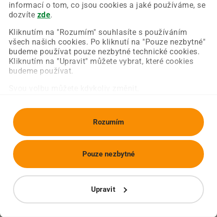
Chyba nastala na naší straně a už ji opravujeme.
informací o tom, co jsou cookies a jaké používáme, se
Zkuste prosím znovu načíst požadovanou stránku.
dozvíte
zde
.
Kliknutím na "Rozumím" souhlasíte s používáním
všech našich cookies. Po kliknutí na "Pouze nezbytné"
Obnovit stránku
Úvodní strana
budeme používat pouze nezbytné technické cookies.
Kliknutím na "Upravit" můžete vybrat, které cookies
budeme používat.
Svou volbu můžete kdykoliv změnit.
Rozumím
Pouze nezbytné
Upravit