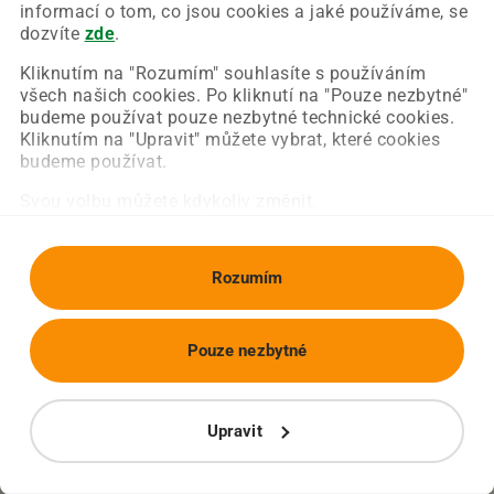
Chyba nastala na naší straně a už ji opravujeme.
informací o tom, co jsou cookies a jaké používáme, se
Zkuste prosím znovu načíst požadovanou stránku.
dozvíte
zde
.
Kliknutím na "Rozumím" souhlasíte s používáním
všech našich cookies. Po kliknutí na "Pouze nezbytné"
Obnovit stránku
Úvodní strana
budeme používat pouze nezbytné technické cookies.
Kliknutím na "Upravit" můžete vybrat, které cookies
budeme používat.
Svou volbu můžete kdykoliv změnit.
Rozumím
Pouze nezbytné
Upravit