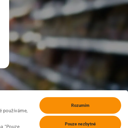
Rozumím
ké používáme,
Pouze nezbytné
na "Pouze