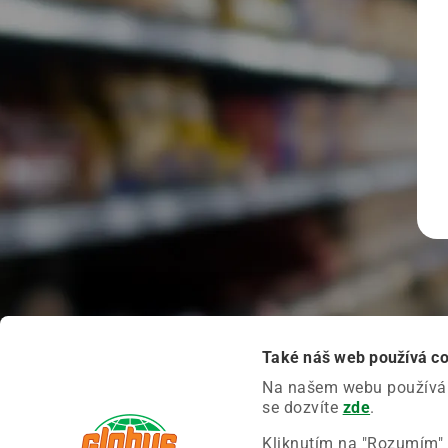
Také náš web používá c
Na našem webu používáme
se dozvíte
zde
.
Kliknutím na "Rozumím" 