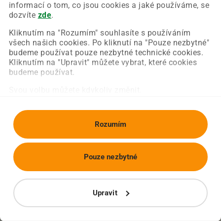
Chyba nastala na naší straně a už ji opravujeme.
informací o tom, co jsou cookies a jaké používáme, se
Zkuste prosím znovu načíst požadovanou stránku.
dozvíte
zde
.
Kliknutím na "Rozumím" souhlasíte s používáním
všech našich cookies. Po kliknutí na "Pouze nezbytné"
Obnovit stránku
Úvodní strana
budeme používat pouze nezbytné technické cookies.
Kliknutím na "Upravit" můžete vybrat, které cookies
budeme používat.
Svou volbu můžete kdykoliv změnit.
Rozumím
Pouze nezbytné
Upravit