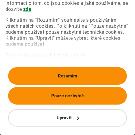
Chyba nastala na naší straně a už ji opravujeme.
informací o tom, co jsou cookies a jaké používáme, se
Zkuste prosím znovu načíst požadovanou stránku.
dozvíte
zde
.
Kliknutím na "Rozumím" souhlasíte s používáním
všech našich cookies. Po kliknutí na "Pouze nezbytné"
Obnovit stránku
Úvodní strana
budeme používat pouze nezbytné technické cookies.
Kliknutím na "Upravit" můžete vybrat, které cookies
budeme používat.
Svou volbu můžete kdykoliv změnit.
Rozumím
Pouze nezbytné
Upravit