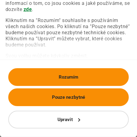
Chyba nastala na naší straně a už ji opravujeme.
informací o tom, co jsou cookies a jaké používáme, se
Zkuste prosím znovu načíst požadovanou stránku.
dozvíte
zde
.
Kliknutím na "Rozumím" souhlasíte s používáním
všech našich cookies. Po kliknutí na "Pouze nezbytné"
Obnovit stránku
Úvodní strana
budeme používat pouze nezbytné technické cookies.
Kliknutím na "Upravit" můžete vybrat, které cookies
budeme používat.
Svou volbu můžete kdykoliv změnit.
Rozumím
Pouze nezbytné
Upravit