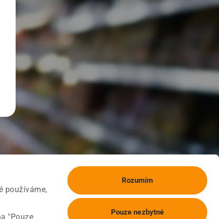
Rozumím
ké používáme,
Pouze nezbytné
na "Pouze