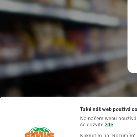
Také náš web používá c
Na našem webu používáme
se dozvíte
zde
.
Kliknutím na "Rozumím" 