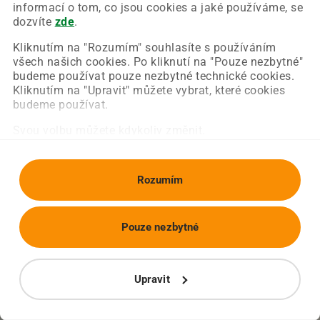
Chyba nastala na naší straně a už ji opravujeme.
informací o tom, co jsou cookies a jaké používáme, se
Zkuste prosím znovu načíst požadovanou stránku.
dozvíte
zde
.
Kliknutím na "Rozumím" souhlasíte s používáním
všech našich cookies. Po kliknutí na "Pouze nezbytné"
Obnovit stránku
Úvodní strana
budeme používat pouze nezbytné technické cookies.
Kliknutím na "Upravit" můžete vybrat, které cookies
budeme používat.
Svou volbu můžete kdykoliv změnit.
Rozumím
Pouze nezbytné
Upravit