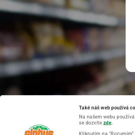
Také náš web používá c
Na našem webu používáme
se dozvíte
zde
.
Kliknutím na "Rozumím" 