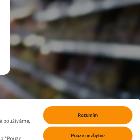
Rozumím
ké používáme,
Pouze nezbytné
na "Pouze