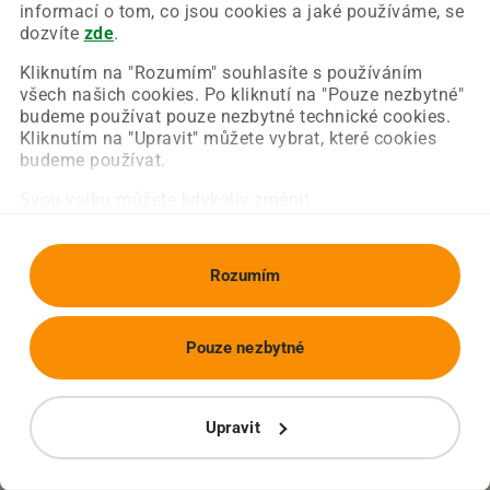
Chyba nastala na naší straně a už ji opravujeme.
informací o tom, co jsou cookies a jaké používáme, se
Zkuste prosím znovu načíst požadovanou stránku.
dozvíte
zde
.
Kliknutím na "Rozumím" souhlasíte s používáním
všech našich cookies. Po kliknutí na "Pouze nezbytné"
Obnovit stránku
Úvodní strana
budeme používat pouze nezbytné technické cookies.
Kliknutím na "Upravit" můžete vybrat, které cookies
budeme používat.
Svou volbu můžete kdykoliv změnit.
Rozumím
Pouze nezbytné
Upravit