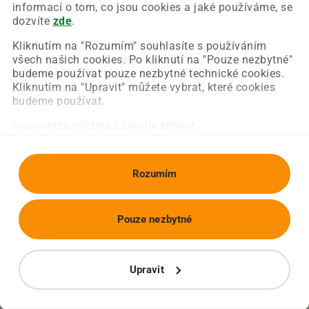
Chyba nastala na naší straně a už ji opravujeme.
informací o tom, co jsou cookies a jaké používáme, se
Zkuste prosím znovu načíst požadovanou stránku.
dozvíte
zde
.
Kliknutím na "Rozumím" souhlasíte s používáním
všech našich cookies. Po kliknutí na "Pouze nezbytné"
Obnovit stránku
Úvodní strana
budeme používat pouze nezbytné technické cookies.
Kliknutím na "Upravit" můžete vybrat, které cookies
budeme používat.
Svou volbu můžete kdykoliv změnit.
Rozumím
Pouze nezbytné
Upravit