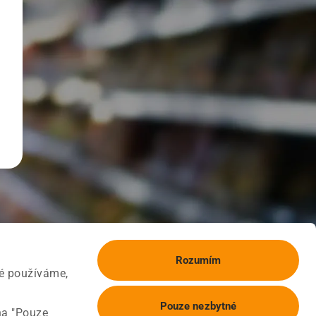
Rozumím
ké používáme,
Pouze nezbytné
na "Pouze