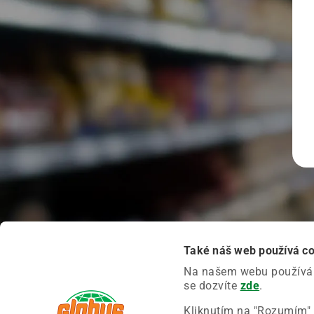
Také náš web používá c
Na našem webu používáme
se dozvíte
zde
.
Kliknutím na "Rozumím" 