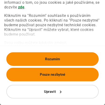
Chyba nastala na naší straně a už ji opravujeme.
informací o tom, co jsou cookies a jaké používáme, se
Zkuste prosím znovu načíst požadovanou stránku.
dozvíte
zde
.
Kliknutím na "Rozumím" souhlasíte s používáním
všech našich cookies. Po kliknutí na "Pouze nezbytné"
Obnovit stránku
Úvodní strana
budeme používat pouze nezbytné technické cookies.
Kliknutím na "Upravit" můžete vybrat, které cookies
budeme používat.
Svou volbu můžete kdykoliv změnit.
Rozumím
Pouze nezbytné
Upravit