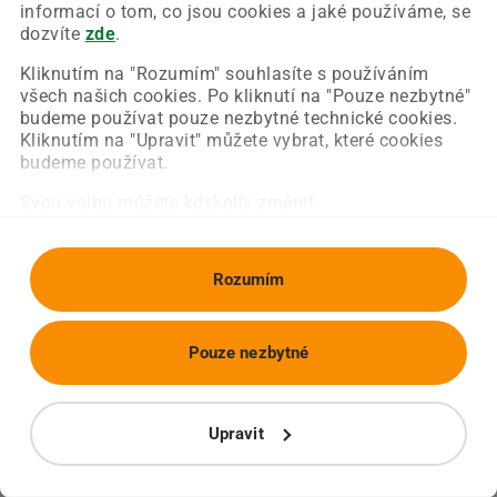
Chyba nastala na naší straně a už ji opravujeme.
informací o tom, co jsou cookies a jaké používáme, se
Zkuste prosím znovu načíst požadovanou stránku.
dozvíte
zde
.
Kliknutím na "Rozumím" souhlasíte s používáním
všech našich cookies. Po kliknutí na "Pouze nezbytné"
Obnovit stránku
Úvodní strana
budeme používat pouze nezbytné technické cookies.
Kliknutím na "Upravit" můžete vybrat, které cookies
budeme používat.
Svou volbu můžete kdykoliv změnit.
Rozumím
Pouze nezbytné
Upravit