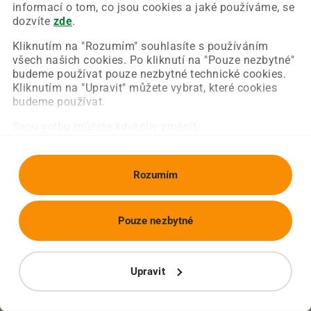
Chyba nastala na naší straně a už ji opravujeme.
informací o tom, co jsou cookies a jaké používáme, se
Zkuste prosím znovu načíst požadovanou stránku.
dozvíte
zde
.
Kliknutím na "Rozumím" souhlasíte s používáním
všech našich cookies. Po kliknutí na "Pouze nezbytné"
Obnovit stránku
Úvodní strana
budeme používat pouze nezbytné technické cookies.
Kliknutím na "Upravit" můžete vybrat, které cookies
budeme používat.
Svou volbu můžete kdykoliv změnit.
Rozumím
Pouze nezbytné
Upravit