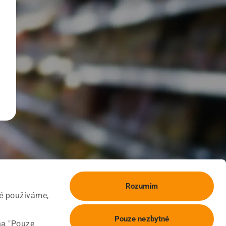
Rozumím
ké používáme,
Pouze nezbytné
na "Pouze