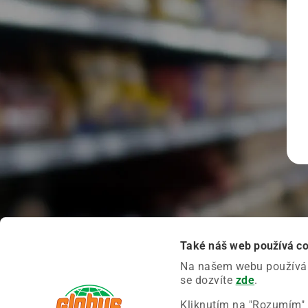
Také náš web používá c
Na našem webu používáme
se dozvíte
zde
.
Kliknutím na "Rozumím" 