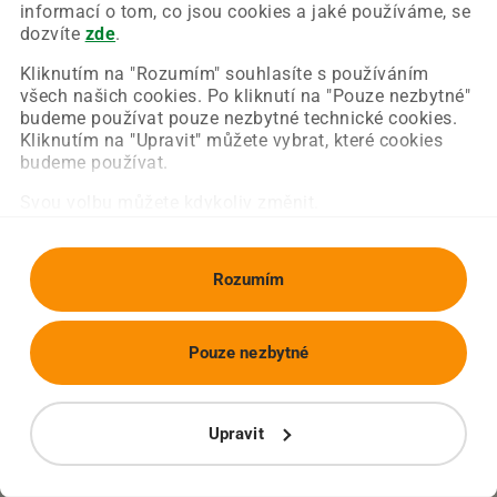
Chyba nastala na naší straně a už ji opravujeme.
informací o tom, co jsou cookies a jaké používáme, se
Zkuste prosím znovu načíst požadovanou stránku.
dozvíte
zde
.
Kliknutím na "Rozumím" souhlasíte s používáním
všech našich cookies. Po kliknutí na "Pouze nezbytné"
Obnovit stránku
Úvodní strana
budeme používat pouze nezbytné technické cookies.
Kliknutím na "Upravit" můžete vybrat, které cookies
budeme používat.
Svou volbu můžete kdykoliv změnit.
Rozumím
Pouze nezbytné
Upravit