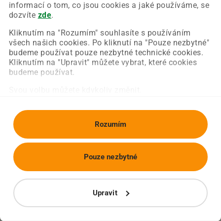
Chyba nastala na naší straně a už ji opravujeme.
informací o tom, co jsou cookies a jaké používáme, se
Zkuste prosím znovu načíst požadovanou stránku.
dozvíte
zde
.
Kliknutím na "Rozumím" souhlasíte s používáním
všech našich cookies. Po kliknutí na "Pouze nezbytné"
Obnovit stránku
Úvodní strana
budeme používat pouze nezbytné technické cookies.
Kliknutím na "Upravit" můžete vybrat, které cookies
budeme používat.
Svou volbu můžete kdykoliv změnit.
Rozumím
Pouze nezbytné
Upravit