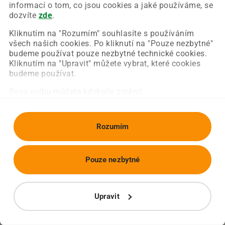
Chyba nastala na naší straně a už ji opravujeme.
informací o tom, co jsou cookies a jaké používáme, se
Zkuste prosím znovu načíst požadovanou stránku.
dozvíte
zde
.
Kliknutím na "Rozumím" souhlasíte s používáním
všech našich cookies. Po kliknutí na "Pouze nezbytné"
Obnovit stránku
Úvodní strana
budeme používat pouze nezbytné technické cookies.
Kliknutím na "Upravit" můžete vybrat, které cookies
budeme používat.
Svou volbu můžete kdykoliv změnit.
Rozumím
Pouze nezbytné
Upravit