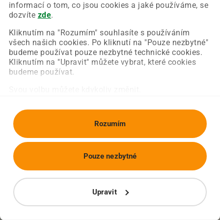
Chyba nastala na naší straně a už ji opravujeme.
informací o tom, co jsou cookies a jaké používáme, se
Zkuste prosím znovu načíst požadovanou stránku.
dozvíte
zde
.
Kliknutím na "Rozumím" souhlasíte s používáním
všech našich cookies. Po kliknutí na "Pouze nezbytné"
Obnovit stránku
Úvodní strana
budeme používat pouze nezbytné technické cookies.
Kliknutím na "Upravit" můžete vybrat, které cookies
budeme používat.
Svou volbu můžete kdykoliv změnit.
Rozumím
Pouze nezbytné
Upravit