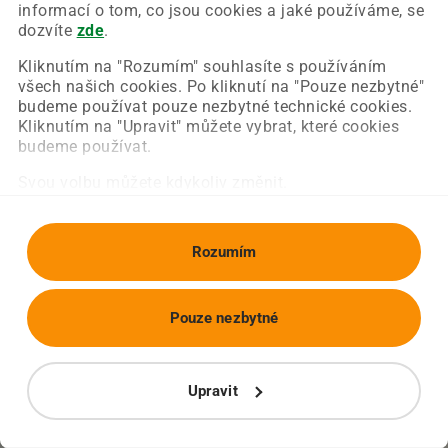
Chyba nastala na naší straně a už ji opravujeme.
informací o tom, co jsou cookies a jaké používáme, se
Zkuste prosím znovu načíst požadovanou stránku.
dozvíte
zde
.
Kliknutím na "Rozumím" souhlasíte s používáním
všech našich cookies. Po kliknutí na "Pouze nezbytné"
Obnovit stránku
Úvodní strana
budeme používat pouze nezbytné technické cookies.
Kliknutím na "Upravit" můžete vybrat, které cookies
budeme používat.
Svou volbu můžete kdykoliv změnit.
Rozumím
Pouze nezbytné
Upravit