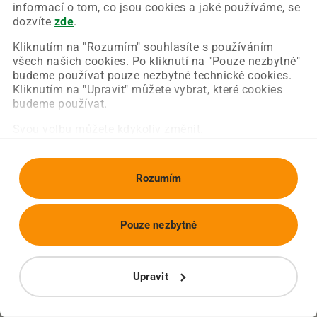
Chyba nastala na naší straně a už ji opravujeme.
informací o tom, co jsou cookies a jaké používáme, se
Zkuste prosím znovu načíst požadovanou stránku.
dozvíte
zde
.
Kliknutím na "Rozumím" souhlasíte s používáním
všech našich cookies. Po kliknutí na "Pouze nezbytné"
Obnovit stránku
Úvodní strana
budeme používat pouze nezbytné technické cookies.
Kliknutím na "Upravit" můžete vybrat, které cookies
budeme používat.
Svou volbu můžete kdykoliv změnit.
Rozumím
Pouze nezbytné
Upravit