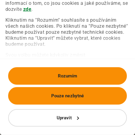
Chyba nastala na naší straně a už ji opravujeme.
informací o tom, co jsou cookies a jaké používáme, se
Zkuste prosím znovu načíst požadovanou stránku.
dozvíte
zde
.
Kliknutím na "Rozumím" souhlasíte s používáním
všech našich cookies. Po kliknutí na "Pouze nezbytné"
Obnovit stránku
Úvodní strana
budeme používat pouze nezbytné technické cookies.
Kliknutím na "Upravit" můžete vybrat, které cookies
budeme používat.
Svou volbu můžete kdykoliv změnit.
Rozumím
Pouze nezbytné
Upravit