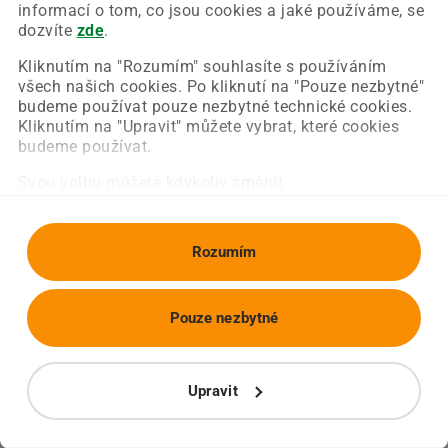
Chyba nastala na naší straně a už ji opravujeme.
informací o tom, co jsou cookies a jaké používáme, se
Zkuste prosím znovu načíst požadovanou stránku.
dozvíte
zde
.
Kliknutím na "Rozumím" souhlasíte s používáním
všech našich cookies. Po kliknutí na "Pouze nezbytné"
Obnovit stránku
Úvodní strana
budeme používat pouze nezbytné technické cookies.
Kliknutím na "Upravit" můžete vybrat, které cookies
budeme používat.
Svou volbu můžete kdykoliv změnit.
Rozumím
Pouze nezbytné
Upravit