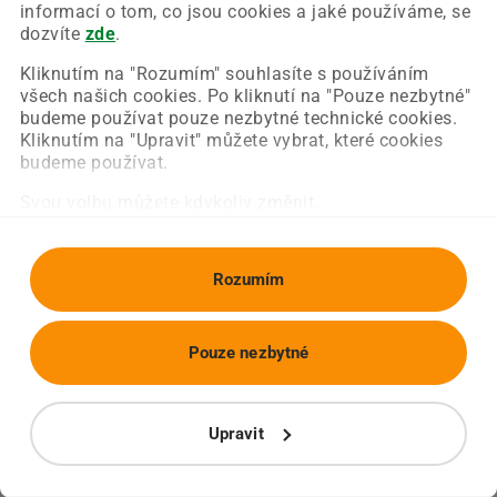
Chyba nastala na naší straně a už ji opravujeme.
informací o tom, co jsou cookies a jaké používáme, se
Zkuste prosím znovu načíst požadovanou stránku.
dozvíte
zde
.
Kliknutím na "Rozumím" souhlasíte s používáním
všech našich cookies. Po kliknutí na "Pouze nezbytné"
Obnovit stránku
Úvodní strana
budeme používat pouze nezbytné technické cookies.
Kliknutím na "Upravit" můžete vybrat, které cookies
budeme používat.
Svou volbu můžete kdykoliv změnit.
Rozumím
Pouze nezbytné
Upravit