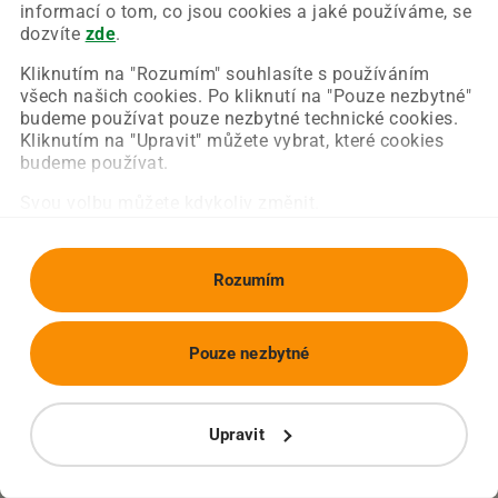
Chyba nastala na naší straně a už ji opravujeme.
informací o tom, co jsou cookies a jaké používáme, se
Zkuste prosím znovu načíst požadovanou stránku.
dozvíte
zde
.
Kliknutím na "Rozumím" souhlasíte s používáním
všech našich cookies. Po kliknutí na "Pouze nezbytné"
Obnovit stránku
Úvodní strana
budeme používat pouze nezbytné technické cookies.
Kliknutím na "Upravit" můžete vybrat, které cookies
budeme používat.
Svou volbu můžete kdykoliv změnit.
Rozumím
Pouze nezbytné
Upravit