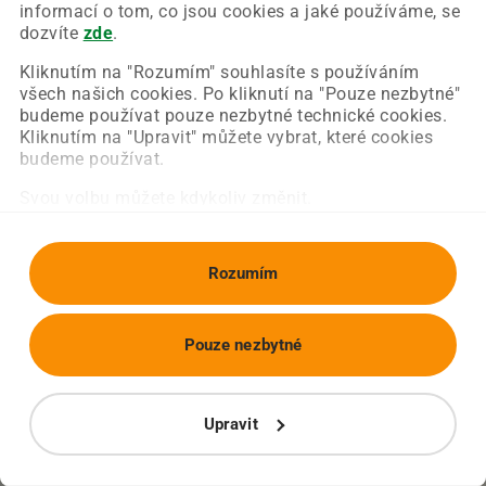
Chyba nastala na naší straně a už ji opravujeme.
informací o tom, co jsou cookies a jaké používáme, se
Zkuste prosím znovu načíst požadovanou stránku.
dozvíte
zde
.
Kliknutím na "Rozumím" souhlasíte s používáním
všech našich cookies. Po kliknutí na "Pouze nezbytné"
Obnovit stránku
Úvodní strana
budeme používat pouze nezbytné technické cookies.
Kliknutím na "Upravit" můžete vybrat, které cookies
budeme používat.
Svou volbu můžete kdykoliv změnit.
Rozumím
Pouze nezbytné
Upravit