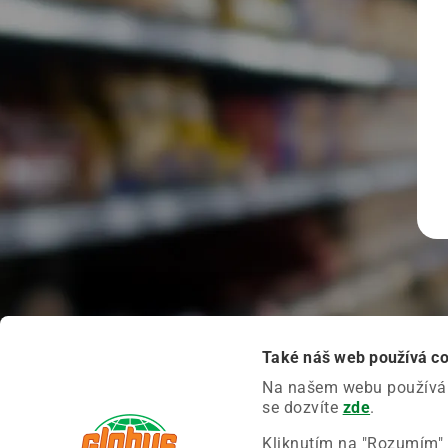
Také náš web používá c
Na našem webu používáme
se dozvíte
zde
.
Kliknutím na "Rozumím" 