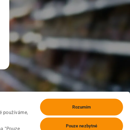
Rozumím
ké používáme,
Pouze nezbytné
na "Pouze