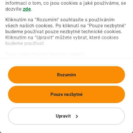
Chyba nastala na naší straně a už ji opravujeme.
informací o tom, co jsou cookies a jaké používáme, se
Zkuste prosím znovu načíst požadovanou stránku.
dozvíte
zde
.
Kliknutím na "Rozumím" souhlasíte s používáním
všech našich cookies. Po kliknutí na "Pouze nezbytné"
Obnovit stránku
Úvodní strana
budeme používat pouze nezbytné technické cookies.
Kliknutím na "Upravit" můžete vybrat, které cookies
budeme používat.
Svou volbu můžete kdykoliv změnit.
Rozumím
Pouze nezbytné
Upravit