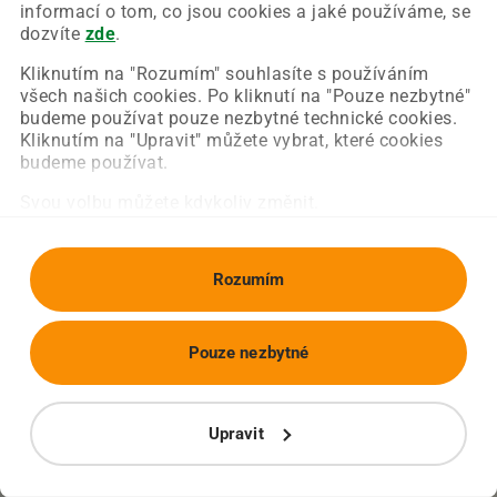
Chyba nastala na naší straně a už ji opravujeme.
informací o tom, co jsou cookies a jaké používáme, se
Zkuste prosím znovu načíst požadovanou stránku.
dozvíte
zde
.
Kliknutím na "Rozumím" souhlasíte s používáním
všech našich cookies. Po kliknutí na "Pouze nezbytné"
Obnovit stránku
Úvodní strana
budeme používat pouze nezbytné technické cookies.
Kliknutím na "Upravit" můžete vybrat, které cookies
budeme používat.
Svou volbu můžete kdykoliv změnit.
Rozumím
Pouze nezbytné
Upravit