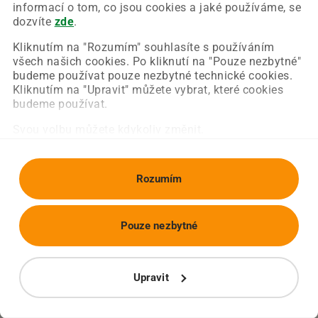
Chyba nastala na naší straně a už ji opravujeme.
informací o tom, co jsou cookies a jaké používáme, se
Zkuste prosím znovu načíst požadovanou stránku.
dozvíte
zde
.
Kliknutím na "Rozumím" souhlasíte s používáním
všech našich cookies. Po kliknutí na "Pouze nezbytné"
Obnovit stránku
Úvodní strana
budeme používat pouze nezbytné technické cookies.
Kliknutím na "Upravit" můžete vybrat, které cookies
budeme používat.
Svou volbu můžete kdykoliv změnit.
Rozumím
Pouze nezbytné
Upravit