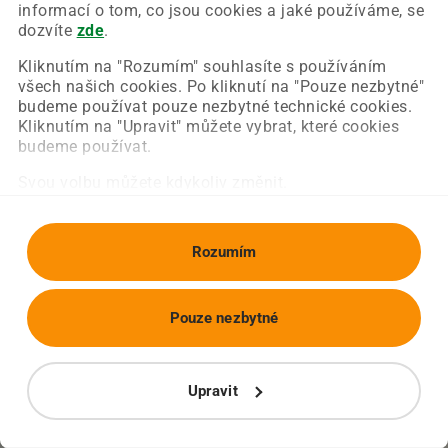
Chyba nastala na naší straně a už ji opravujeme.
informací o tom, co jsou cookies a jaké používáme, se
Zkuste prosím znovu načíst požadovanou stránku.
dozvíte
zde
.
Kliknutím na "Rozumím" souhlasíte s používáním
všech našich cookies. Po kliknutí na "Pouze nezbytné"
Obnovit stránku
Úvodní strana
budeme používat pouze nezbytné technické cookies.
Kliknutím na "Upravit" můžete vybrat, které cookies
budeme používat.
Svou volbu můžete kdykoliv změnit.
Rozumím
Pouze nezbytné
Upravit