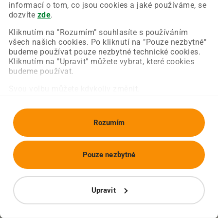
Chyba nastala na naší straně a už ji opravujeme.
informací o tom, co jsou cookies a jaké používáme, se
Zkuste prosím znovu načíst požadovanou stránku.
dozvíte
zde
.
Kliknutím na "Rozumím" souhlasíte s používáním
všech našich cookies. Po kliknutí na "Pouze nezbytné"
Obnovit stránku
Úvodní strana
budeme používat pouze nezbytné technické cookies.
Kliknutím na "Upravit" můžete vybrat, které cookies
budeme používat.
Svou volbu můžete kdykoliv změnit.
Rozumím
Pouze nezbytné
Upravit