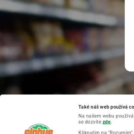
Také náš web používá c
Na našem webu používáme
se dozvíte
zde
.
Kliknutím na "Rozumím" 