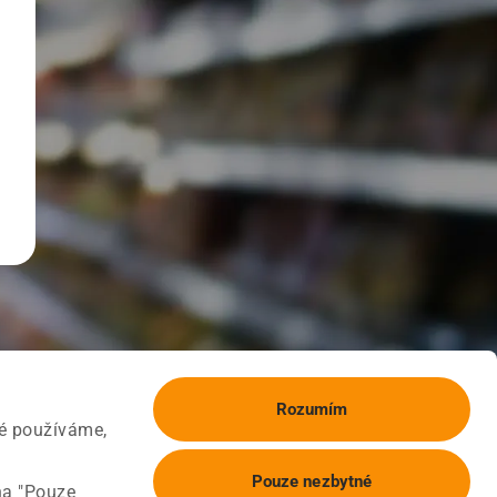
Rozumím
ké používáme,
Pouze nezbytné
na "Pouze