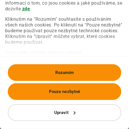
Chyba nastala na naší straně a už ji opravujeme.
informací o tom, co jsou cookies a jaké používáme, se
Zkuste prosím znovu načíst požadovanou stránku.
dozvíte
zde
.
Kliknutím na "Rozumím" souhlasíte s používáním
všech našich cookies. Po kliknutí na "Pouze nezbytné"
Obnovit stránku
Úvodní strana
budeme používat pouze nezbytné technické cookies.
Kliknutím na "Upravit" můžete vybrat, které cookies
budeme používat.
Svou volbu můžete kdykoliv změnit.
Rozumím
Pouze nezbytné
Upravit